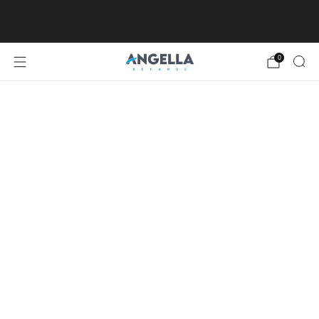
SPEDIZIONE GRATUITA DA €80, ECCETTO
ISOLE MINORI E MAGGIORI
0