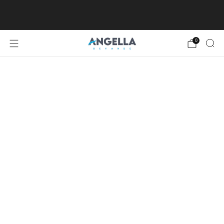
SPEDIZIONE GRATUITA DA €80, ECCETTO
ISOLE MINORI E MAGGIORI
0