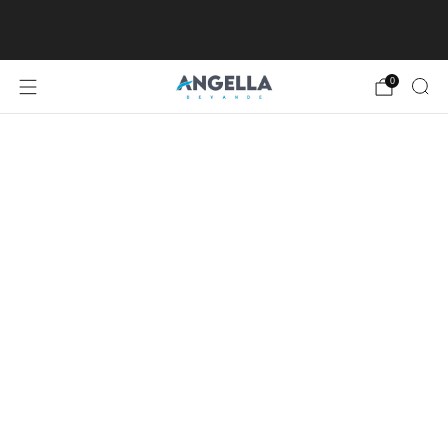
SPEDIZIONE GRATUITA DA €80, ECCETTO
ISOLE MINORI E MAGGIORI
0