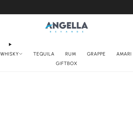
ZIONE GRATUITA DA €80, ECCETTO ISOLE MINORI E MA
WHISKY
TEQUILA
RUM
GRAPPE
AMARI
GIFTBOX