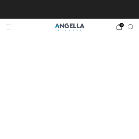
SPEDIZIONE GRATUITA DA €80, ECCETTO
ISOLE MINORI E MAGGIORI
0