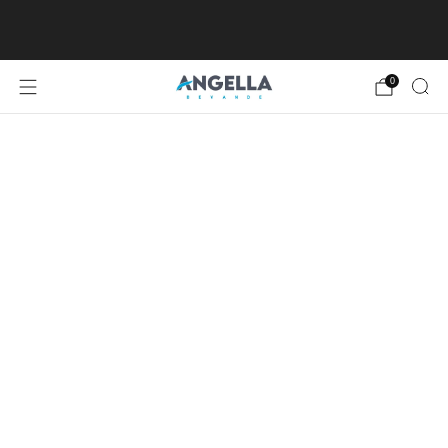
SPEDIZIONE GRATUITA DA €80, ECCETTO
ISOLE MINORI E MAGGIORI
0