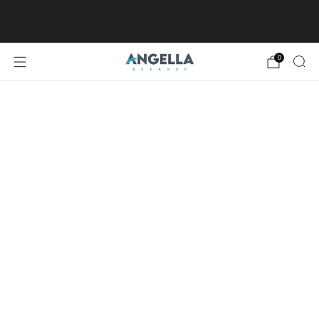
SPEDIZIONE GRATUITA DA €80, ECCETTO
ISOLE MINORI E MAGGIORI
0