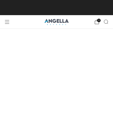
SPEDIZIONE GRATUITA DA €80, ECCETTO
ISOLE MINORI E MAGGIORI
0