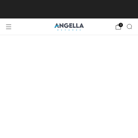
SPEDIZIONE GRATUITA DA €80, ECCETTO
ISOLE MINORI E MAGGIORI
0