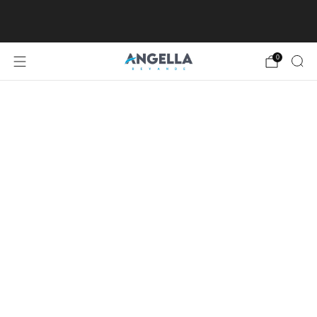
SPEDIZIONE GRATUITA DA €80, ECCETTO
ISOLE MINORI E MAGGIORI
0