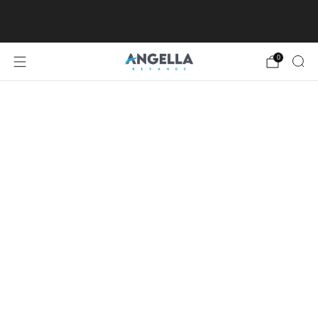
SPEDIZIONE GRATUITA DA €80, ECCETTO
ISOLE MINORI E MAGGIORI
0