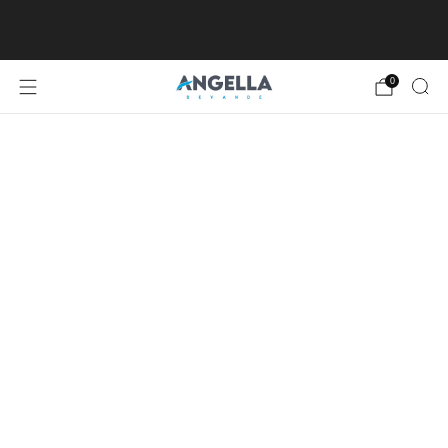
SPEDIZIONE GRATUITA DA €80, ECCETTO
ISOLE MINORI E MAGGIORI
0