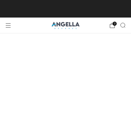
SPEDIZIONE GRATUITA DA €80, ECCETTO
ISOLE MINORI E MAGGIORI
0