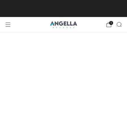
SPEDIZIONE GRATUITA DA €80, ECCETTO
ISOLE MINORI E MAGGIORI
0