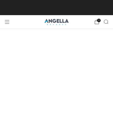
SPEDIZIONE GRATUITA DA €80, ECCETTO
ISOLE MINORI E MAGGIORI
0